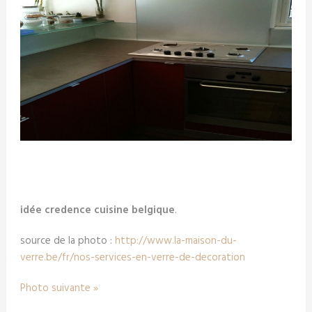
idée credence cuisine belgique
.
source de la photo :
http://www.la-maison-du-
verre.be/fr/nos-services-en-verre-de-decoration
Photo suivante »