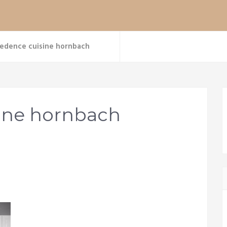
redence cuisine hornbach
sine hornbach