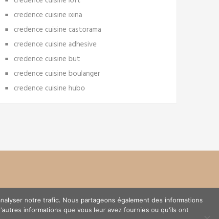
credence cuisine loft
credence cuisine ixina
credence cuisine castorama
credence cuisine adhesive
credence cuisine but
credence cuisine boulanger
credence cuisine hubo
'analyser notre trafic. Nous partageons également des informations
d'autres informations que vous leur avez fournies ou qu'ils ont