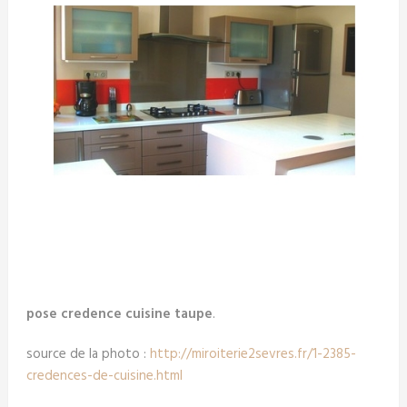
pose credence cuisine taupe
.
source de la photo :
http://miroiterie2sevres.fr/1-2385-
credences-de-cuisine.html